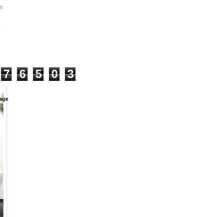
m
+
7
6
5
0
3
age
et