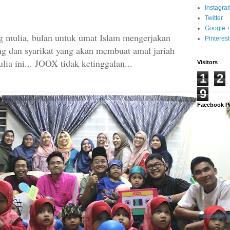
Instagra
Twitter
Google 
 mulia, bulan untuk umat Islam mengerjakan
Pinterest
ang dan syarikat yang akan membuat amal jariah
lia ini... JOOX tidak ketinggalan...
Visitors
1
2
9
Facebook P
Facebook Widg