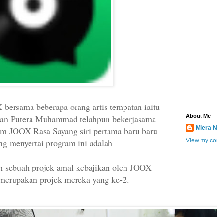
bersama beberapa orang artis tempatan iaitu
 dan Putera Muhammad telahpun bekerjasama
About Me
Miera N
m JOOX Rasa Sayang siri pertama baru baru
yang menyertai program ini adalah
View my com
h sebuah projek amal kebajikan oleh JOOX
 merupakan projek mereka yang ke-2.