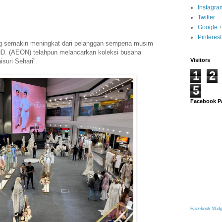
Instagra
Twitter
Google 
Pinterest
g semakin meningkat dari pelanggan sempena musim
D. (AEON) telahpun melancarkan koleksi busana
Visitors
suri Sehari”.
1
2
5
Facebook P
Facebook Widg