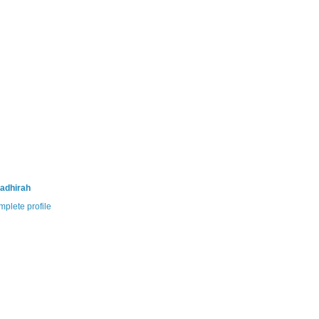
adhirah
plete profile