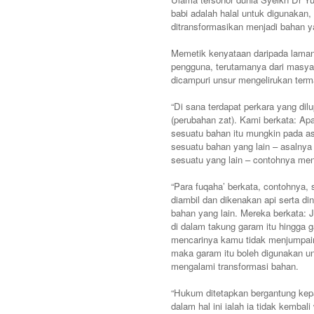
babi adalah halal untuk digunakan
ditransformasikan menjadi bahan ya
Memetik kenyataan daripada laman 
pengguna, terutamanya dari masyar
dicampuri unsur mengelirukan term
“Di sana terdapat perkara yang dil
(perubahan zat). Kami berkata: Apab
sesuatu bahan itu mungkin pada as
sesuatu bahan yang lain – asalnya i
sesuatu yang lain – contohnya men
“Para fuqaha’ berkata, contohnya, s
diambil dan dikenakan api serta di
bahan yang lain. Mereka berkata: 
di dalam takung garam itu hingga
mencarinya kamu tidak menjumpainy
maka garam itu boleh digunakan un
mengalami transformasi bahan.
“Hukum ditetapkan bergantung kepad
dalam hal ini ialah ia tidak kembali