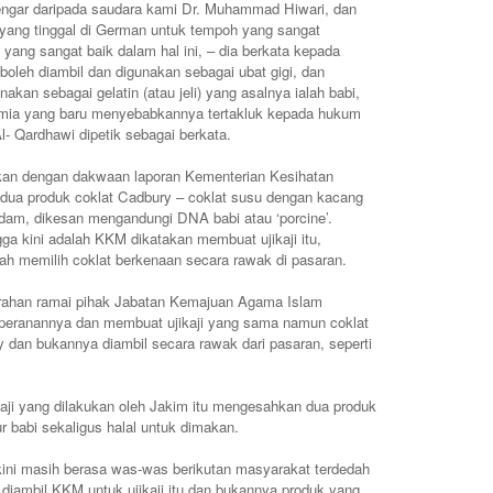
engar daripada saudara kami Dr. Muhammad Hiwari, dan
 yang tinggal di German untuk tempoh yang sangat
yang sangat baik dalam hal ini, – dia berkata kepada
boleh diambil dan digunakan sebagai ubat gigi, dan
akan sebagai gelatin (atau jeli) yang asalnya ialah babi,
 kimia yang baru menyebabkannya tertakluk kepada hukum
 Al- Qardhawi dipetik sebagai berkata.
utkan dengan dakwaan laporan Kementerian Kesihatan
ua produk coklat Cadbury – coklat susu dengan kacang
dam, dikesan mengandungi DNA babi atau ‘porcine’.
ga kini adalah KKM dikatakan membuat ujikaji itu,
ah memilih coklat berkenaan secara rawak di pasaran.
rahan ramai pihak Jabatan Kemajuan Agama Islam
peranannya dan membuat ujikaji yang sama namun coklat
ry dan bukannya diambil secara rawak dari pasaran, seperti
aji yang dilakukan oleh Jakim itu mengesahkan dua produk
r babi sekaligus halal untuk dimakan.
kini masih berasa was-was berikutan masyarakat terdedah
iambil KKM untuk ujikaji itu dan bukannya produk yang