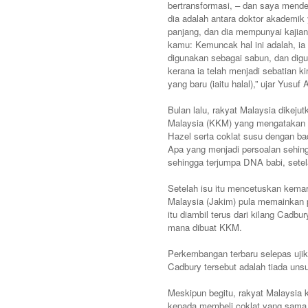
bertransformasi, – dan saya mend
dia adalah antara doktor akademik
panjang, dan dia mempunyai kajian 
kamu: Kemuncak hal ini adalah, ia 
digunakan sebagai sabun, dan digun
kerana ia telah menjadi sebatian
yang baru (iaitu halal),” ujar Yusuf
Bulan lalu, rakyat Malaysia dikej
Malaysia (KKM) yang mengatakan d
Hazel serta coklat susu dengan ba
Apa yang menjadi persoalan sehing
sehingga terjumpa DNA babi, setel
Setelah isu itu mencetuskan kema
Malaysia (Jakim) pula memainkan 
itu diambil terus dari kilang Cadbu
mana dibuat KKM.
Perkembangan terbaru selepas ujik
Cadbury tersebut adalah tiada unsu
Meskipun begitu, rakyat Malaysia 
kepada membeli coklat yang sama d