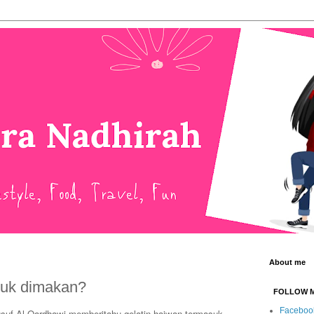
About me
ntuk dimakan?
FOLLOW 
Faceboo
usuf Al-Qardhawi memberitahu gelatin haiwan termasuk