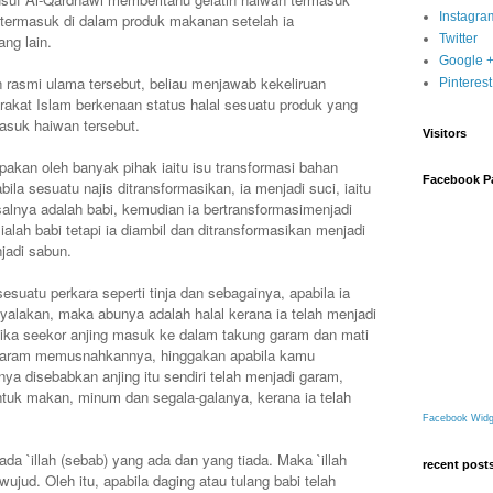
Instagra
, termasuk di dalam produk makanan setelah ia
ng lain.
Twitter
Google 
rasmi ulama tersebut, beliau menjawab kekeliruan
Pinterest
akat Islam berkenaan status halal sesuatu produk yang
asuk haiwan tersebut.
Visitors
upakan oleh banyak pihak iaitu isu transformasi bahan
Facebook P
ila sesuatu najis ditransformasikan, ia menjadi suci, iaitu
alnya adalah babi, kemudian ia bertransformasimenjadi
alah babi tetapi ia diambil dan ditransformasikan menjadi
jadi sabun.
esuatu perkara seperti tinja dan sebagainya, apabila ia
nyalakan, maka abunya adalah halal kerana ia telah menjadi
Jika seekor anjing masuk ke dalam takung garam dan mati
 garam memusnahkannya, hinggakan apabila kamu
a disebabkan anjing itu sendiri telah menjadi garam,
tuk makan, minum dan segala-galanya, kerana ia telah
Facebook Widg
a `illah (sebab) yang ada dan yang tiada. Maka `illah
recent post
 wujud. Oleh itu, apabila daging atau tulang babi telah