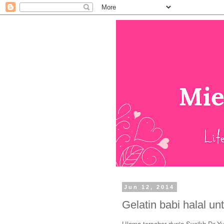
Jun 12, 2014
Gelatin babi halal u
Ulama tersohor dunia Syeikh Dr Y