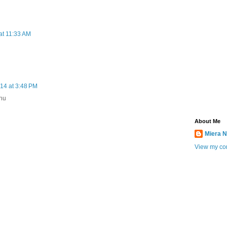
at 11:33 AM
14 at 3:48 PM
uhu
About Me
Miera N
View my com