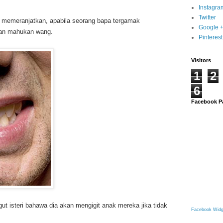
Instagra
Twitter
 memeranjatkan, apabila seorang bapa tergamak
Google 
ran mahukan wang.
Pinterest
Visitors
1
2
6
Facebook P
t isteri bahawa dia akan mengigit anak mereka jika tidak
Facebook Widg